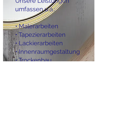
Unsere Leistungen
umfassen u.a.:
• Malerarbeiten
• Tapezierarbeiten
• Lackierarbeiten
• Innenraumgestaltung
• Trockenbau
• Fassadengestaltung
• ökologisches Bauen
• Vollwärmeschutz
• Verputzarbeiten
Kontakt aufnehmen