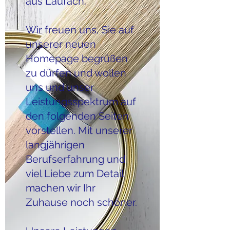
aus Laufach.
Wir freuen uns, Sie auf
unserer neuen
Homepage begrüßen
zu dürfen und wollen
uns und unser
Leistungsspektrum auf
den folgenden Seiten
vorstellen. Mit unserer
langjährigen
Berufserfahrung und
viel Liebe zum Detail
machen wir Ihr
Zuhause noch schöner.