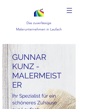
Das zuverlässige
Malerunternehmen in Laufach
GUNNAR
KUNZ -
MALERMEIST
ER
Ihr Spezialist für ein
schöneres Zuhause